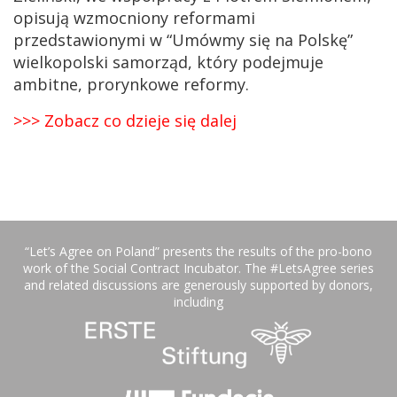
opisują wzmocniony reformami
przedstawionymi w “Umówmy się na Polskę”
wielkopolski samorząd, który podejmuje
ambitne, prorynkowe reformy.
>>> Zobacz co dzieje się dalej
“Let’s Agree on Poland” presents the results of the pro-bono
work of the Social Contract Incubator. The #LetsAgree series
and related discussions are generously supported by donors,
including