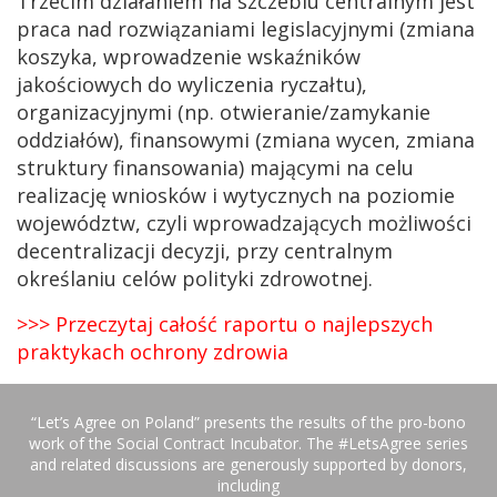
Trzecim działaniem na szczeblu centralnym jest
praca nad rozwiązaniami legislacyjnymi (zmiana
koszyka, wprowadzenie wskaźników
jakościowych do wyliczenia ryczałtu),
organizacyjnymi (np. otwieranie/zamykanie
oddziałów), finansowymi (zmiana wycen, zmiana
struktury finansowania) mającymi na celu
realizację wniosków i wytycznych na poziomie
województw, czyli wprowadzających możliwości
decentralizacji decyzji, przy centralnym
określaniu celów polityki zdrowotnej.
>>> Przeczytaj całość raportu o najlepszych
praktykach ochrony zdrowia
“Let’s Agree on Poland” presents the results of the pro-bono
work of the Social Contract Incubator. The #LetsAgree series
and related discussions are generously supported by donors,
including