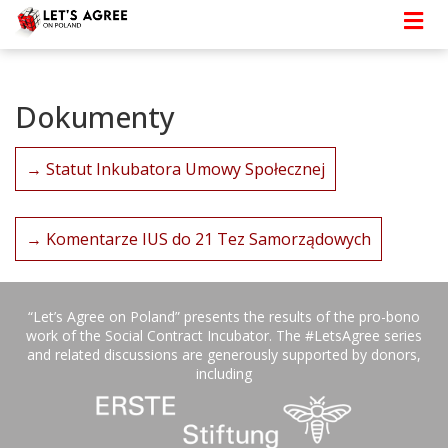
Strona główna
>
Szczegóły
> Dokumenty
Dokumenty
→ Statut Inkubatora Umowy Społecznej
→ Komentarze IUS do 21 Tez Samorządowych
“Let’s Agree on Poland” presents the results of the pro-bono
work of the Social Contract Incubator. The #LetsAgree series
and related discussions are generously supported by donors,
including