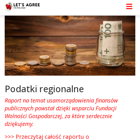
Strona główna
>
Szczegóły
> Podatki regionalne
Podatki regionalne
Raport na temat usamorządowienia finansów
publicznych powstał dzięki wsparciu Fundacji
Wolności Gospodarczej, za które serdecznie
dziękujemy.
>>> Przeczytaj całość raportu o