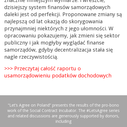
znacznie mniejszym wymiarze. I wreszcie,
dzisiejszy system finansów samorządowych
daleki jest od perfekcji. Proponowane zmiany są
najlepszą od lat okazją do skorygowania
przynajmniej niektórych z jego ułomności. W
opracowaniu pokazujemy, jak zmieni się sektor
publiczny i jak mogłyby wyglądać finanse
samorządów, gdyby decentralizacja stała się
nagle rzeczywistością.
>>> Przeczytaj całość raportu o
usamorządowieniu podatków dochodowych
“Let’s Agree on Poland” presents the results of the pro-bono
work of the Social Contract Incubator. The #LetsAgree series
and related discussions are generously supported by donors,
including